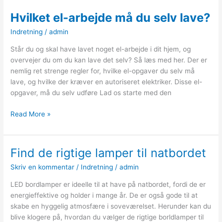
Hvilket el-arbejde må du selv lave?
Indretning
/
admin
Står du og skal have lavet noget el-arbejde i dit hjem, og
overvejer du om du kan lave det selv? Så læs med her. Der er
nemlig ret strenge regler for, hvilke el-opgaver du selv må
lave, og hvilke der kræver en autoriseret elektriker. Disse el-
opgaver, må du selv udføre Lad os starte med den
Hvilket
Read More »
el-
arbejde
må
Find de rigtige lamper til natbordet
du
Skriv en kommentar
/
Indretning
/
admin
selv
lave?
LED bordlamper er ideelle til at have på natbordet, fordi de er
energieffektive og holder i mange år. De er også gode til at
skabe en hyggelig atmosfære i soveværelset. Herunder kan du
blive klogere på, hvordan du vælger de rigtige borldlamper til