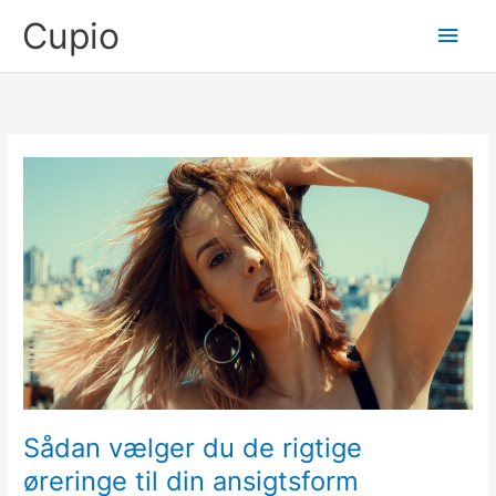
Gå
Cupio
Hov
til
indholdet
Sådan vælger du de rigtige
øreringe til din ansigtsform