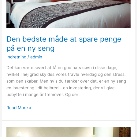
Den bedste måde at spare penge
på en ny seng
Indretning
/
admin
Det kan være svært at få en god nats søvn i disse dage,
hvilket i høj grad skyldes vores travle hverdag og den stress,
som den skaber. Men hvis du tænker over det, er en ny seng
en investering i dit helbred – en investering, der vil give
udbytte i mange år fremover. Og der
Den
Read More »
bedste
måde
at
spare