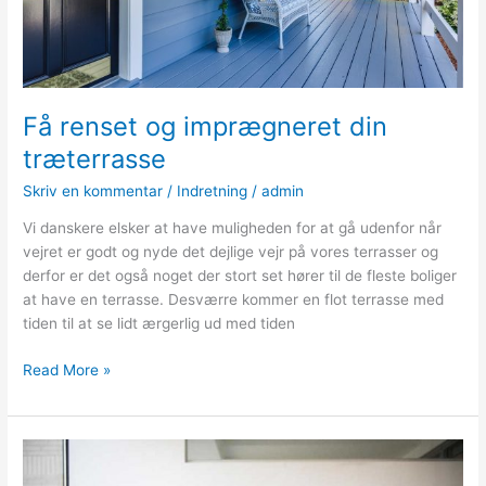
Få renset og imprægneret din
træterrasse
Skriv en kommentar
/
Indretning
/
admin
Vi danskere elsker at have muligheden for at gå udenfor når
vejret er godt og nyde det dejlige vejr på vores terrasser og
derfor er det også noget der stort set hører til de fleste boliger
at have en terrasse. Desværre kommer en flot terrasse med
tiden til at se lidt ærgerlig ud med tiden
Få
Read More »
renset
og
imprægneret
din