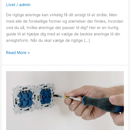
Livet
/
admin
De rigtige øreringe kan virkelig få dit ansigt til at stråle. Men
med alle de forskellige former og størrelser der findes, hvordan
ved du så, hvilke øreringe der passer til dig? Her er en hurtig
guide til at hjælpe dig med at vælge de bedste øreringe til din
ansigtsform. Når du skal vælge de rigtige […]
Sådan
Read More »
vælger
du
de
rigtige
øreringe
til
din
ansigtsform