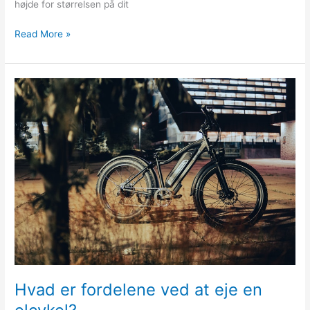
højde for størrelsen på dit
Sådan
Read More »
vælger
du
den
perfekte
seng
til
dit
barn
Hvad er fordelene ved at eje en