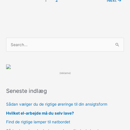
1
2
Next
→
få
en
romantisk
date
S
ø
g
e
f
(reklame)
t
e
Seneste indlæg
r
:
Sådan vælger du de rigtige øreringe til din ansigtsform
Hvilket el-arbejde må du selv lave?
Find de rigtige lamper til natbordet