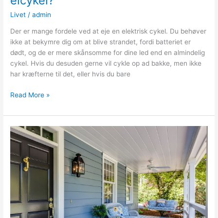
elcykel?
Livet
/
admin
Der er mange fordele ved at eje en elektrisk cykel. Du behøver
ikke at bekymre dig om at blive strandet, fordi batteriet er
dødt, og de er mere skånsomme for dine led end en almindelig
cykel. Hvis du desuden gerne vil cykle op ad bakke, men ikke
har kræfterne til det, eller hvis du bare
Hvad
Read More »
er
fordelene
ved
at
eje
en
elcykel?