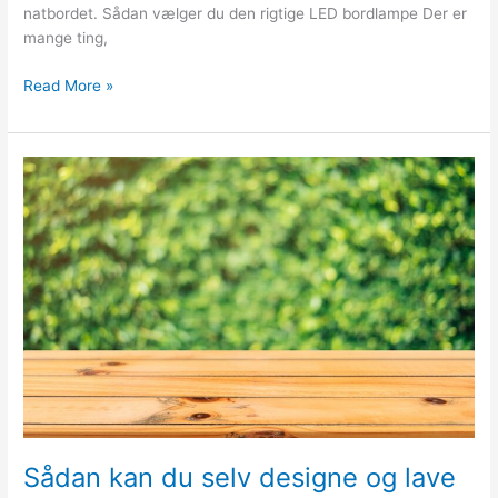
natbordet. Sådan vælger du den rigtige LED bordlampe Der er
mange ting,
Find
Read More »
de
rigtige
lamper
til
natbordet
Sådan kan du selv designe og lave