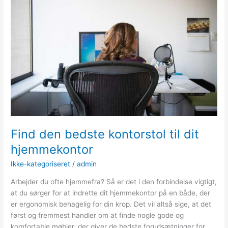
træterrasse
Find den bedste kontorstol til dit
hjemmekontor
Ikke-kategoriseret
/
admin
Arbejder du ofte hjemmefra? Så er det i den forbindelse vigtigt,
at du sørger for at indrette dit hjemmekontor på en både, der
er ergonomisk behagelig for din krop. Det vil altså sige, at det
først og fremmest handler om at finde nogle gode og
komfortable møbler, der giver de bedste forudsætninger for